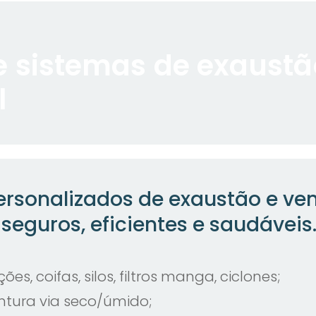
 e sistemas de exaustã
l
sonalizados de exaustão e ven
seguros, eficientes e saudáveis
es, coifas, silos, filtros manga, ciclones;
ntura via seco/úmido;