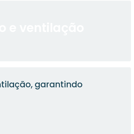
o e ventilação
tilação, garantindo
.