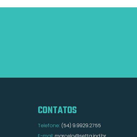
CONTATOS
Telefone:
(54) 9.9929.2755
E-mail:
marcelo@setta.ind.br