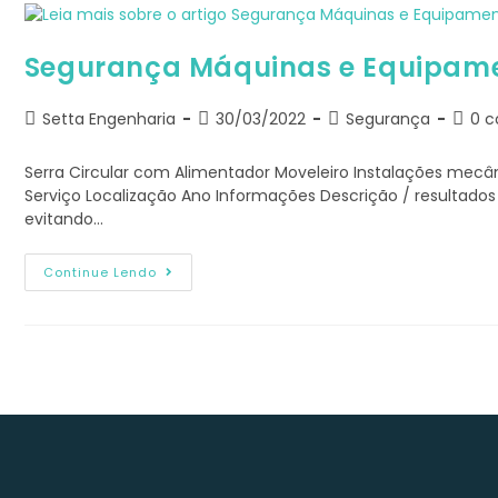
Segurança Máquinas e Equipame
Autor
Post
Categoria
Comen
Setta Engenharia
30/03/2022
Segurança
0 c
do
publicado:
do
do
post:
post:
post:
Serra Circular com Alimentador Moveleiro Instalações mecâ
Serviço Localização Ano Informações Descrição / resultado
evitando…
Segurança
Continue Lendo
Máquinas
E
Equipamentos
NR12