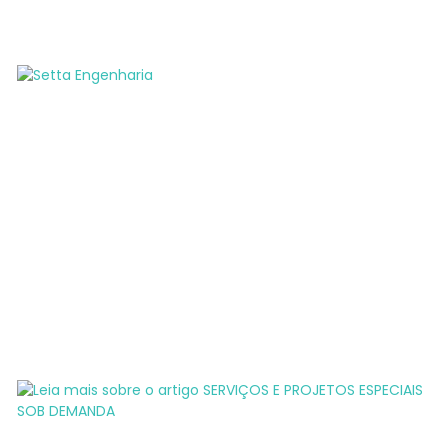
AUTOR:
SETTA ENGENHARIA
Este autor escreveu 7 artigos
Setta Engenharia